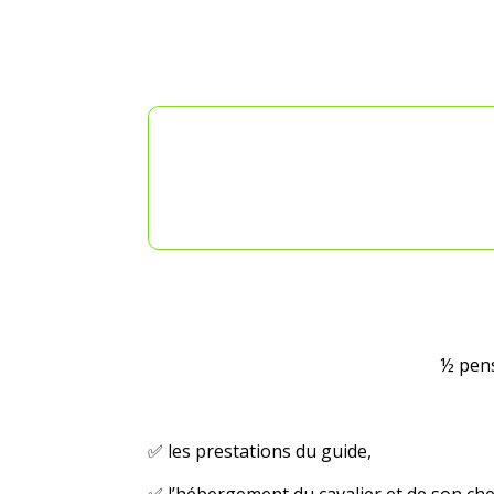
½ pens
✅ les prestations du guide,