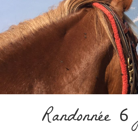
Randonnée
j
6